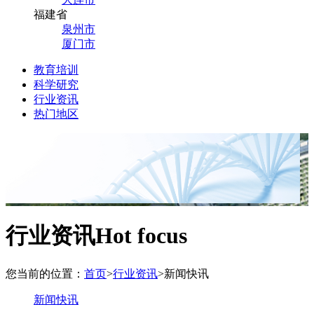
福建省
泉州市
厦门市
教育培训
科学研究
行业资讯
热门地区
行业资讯
Hot focus
您当前的位置：
首页
>
行业资讯
>
新闻快讯
新闻快讯