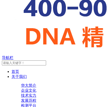
导航栏
首页
关于我们
华大简介
企业文化
技术实力
发展历程
检测平台