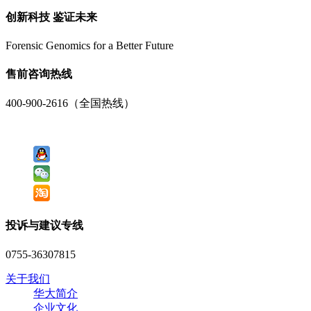
创新科技 鉴证未来
Forensic Genomics for a Better Future
售前咨询热线
400-900-2616（全国热线）
投诉与建议专线
0755-36307815
关于我们
华大简介
企业文化