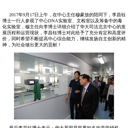
2017年9月17日上午，在中心主任穆豪放的陪同下，李昌钰
博士一行人参观了中心DNA实验室、文检室以及筹备中的毒
化实验室，穆主任向李博士详细介绍了华大司法北京中心的发
展历程和运营现状，李昌钰博士对此给予了充分肯定和高度评
价，同时希望不断提高中心综合能力，继续发扬自主创新的精
神，为社会做出更大的贡献！
最后李昌钰博士表示：华大基因是世界知名的产学研机