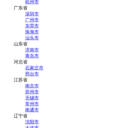
杭州市
广东省
深圳市
广州市
东莞市
珠海市
汕头市
山东省
济南市
青岛市
河北省
石家庄市
邢台市
江苏省
南京市
苏州市
无锡市
常州市
南通市
辽宁省
沈阳市
大连市