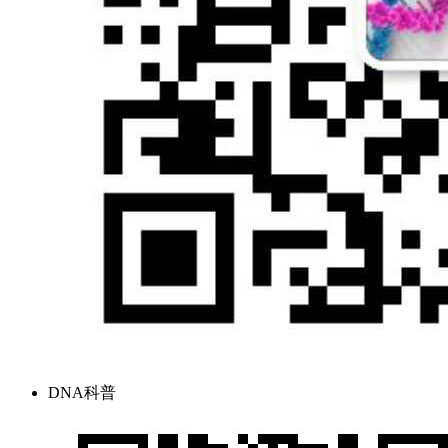
DNA科普