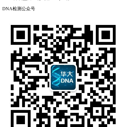
DNA检测公众号