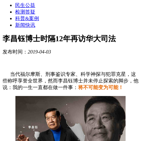
民生公益
检测答疑
科普&案例
新闻快讯
李昌钰博士时隔12年再访华大司法
发布时间：
2019-04-03
当代福尔摩斯、刑事鉴识专家、科学神探与犯罪克星，这
些称呼享誉全世界，然而李昌钰博士并未停止探索的脚步，他
说：我的一生一直都在做一件事：
将不可能变为可能！