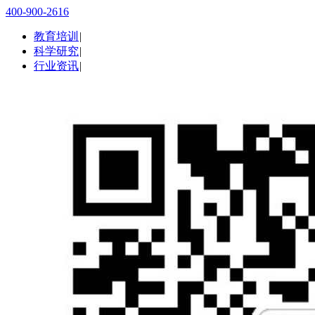
400-900-2616
教育培训
|
科学研究
|
行业资讯
|