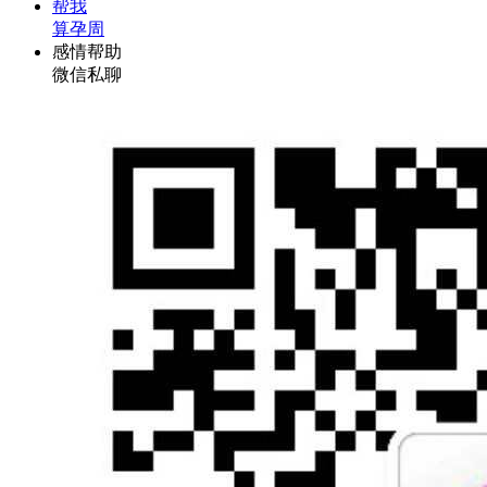
帮我
算孕周
感情帮助
微信私聊